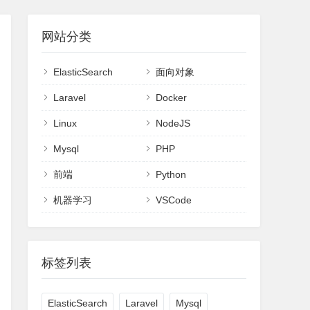
网站分类
ElasticSearch
面向对象
Laravel
Docker
Linux
NodeJS
Mysql
PHP
前端
Python
机器学习
VSCode
标签列表
ElasticSearch
Laravel
Mysql